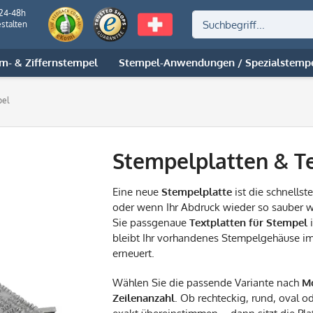
 24-48h
stalten
m- & Ziffernstempel
Stempel-Anwendungen / Spezialstemp
pel
Stempelplatten & Te
Eine neue
Stempelplatte
ist die schnells
oder wenn Ihr Abdruck wieder so sauber wi
Sie passgenaue
Textplatten für Stempel
i
bleibt Ihr vorhandenes Stempelgehäuse im 
erneuert.
Wählen Sie die passende Variante nach
Mo
Zeilenanzahl
. Ob rechteckig, rund, oval o