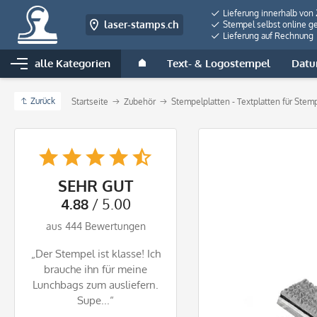
Lieferung innerhalb von
laser-stamps.ch
Stempel selbst online ge
Lieferung auf Rechnung
alle Kategorien
Text- & Logostempel
Datu
Zurück
Startseite
Zubehör
Stempelplatten - Textplatten für Stem
SEHR GUT
4.88
/ 5.00
aus 444 Bewertungen
„Der Stempel ist klasse! Ich
brauche ihn für meine
Lunchbags zum ausliefern.
Supe...“