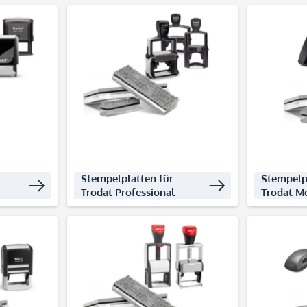
decken
Produkte entdecken
Produ
Stempelplatten für
Stempelp
Trodat Professional
Trodat Mo
decken
Produkte entdecken
Produ