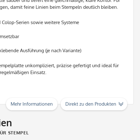
te sauber und liefert eine gleichmäßige, klare Kontur. Für
gen, damit feine Linien beim Stempeln deutlich bleiben.
d Colop-Serien sowie weitere Systeme
umsetzbar
klebende Ausführung (je nach Variante)
empelplatte unkompliziert, präzise gefertigt und ideal für
 regelmäßigen Einsatz.
Mehr Informationen
Direkt zu den Produkten
ien
FÜR STEMPEL