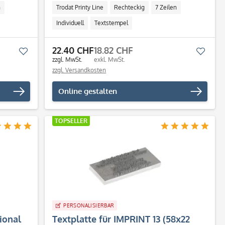
n
Trodat Printy Line
Rechteckig
7 Zeilen
Individuell
Textstempel
22.40 CHF
18.82 CHF
Merken
Merk
zzgl. MwSt.
exkl. MwSt.
zzgl. Versandkosten
Online gestalten
TOPSELLER
PERSONALISIERBAR
ional
Textplatte für IMPRINT 13 (58x22