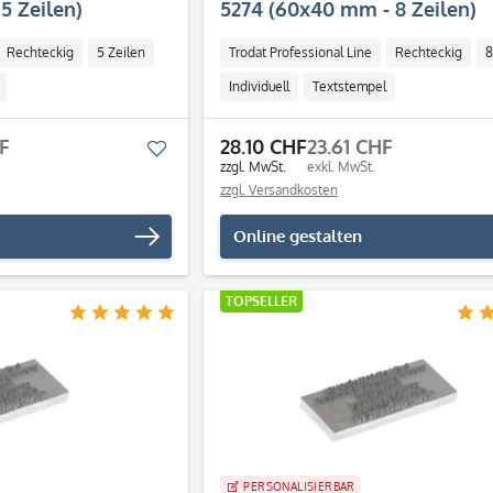
5 Zeilen)
5274 (60x40 mm - 8 Zeilen)
Rechteckig
5 Zeilen
Trodat Professional Line
Rechteckig
8
Individuell
Textstempel
HF
28.10 CHF
23.61 CHF
Merken
zzgl. MwSt.
exkl. MwSt.
zzgl. Versandkosten
Online gestalten
TOPSELLER
PERSONALISIERBAR