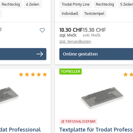
Rechteckig
6 Zeilen
Trodat Printy Line
Rechteckig
5 Zeile
Individuell
Textstempel
F
18.30 CHF
15.38 CHF
Merken
zzgl. MwSt.
exkl. MwSt.
zzgl. Versandkosten
Online gestalten
TOPSELLER
PERSONALISIERBAR
odat Professional
Textplatte für Trodat Profess