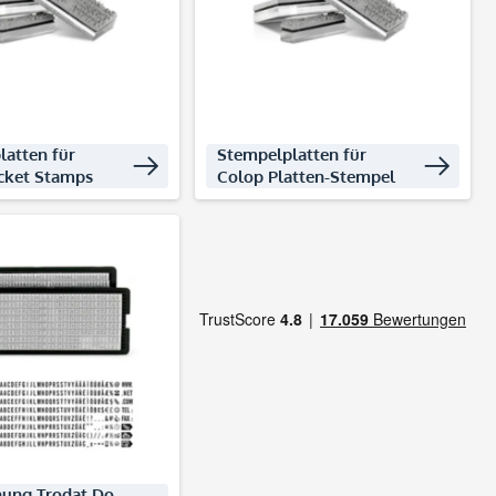
latten für
Stempelplatten für
cket Stamps
Colop Platten-Stempel
kte entdecken
hung Trodat Do-