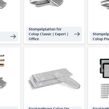
Stempelplatten für
Colop Classic | Expert |
Stempelp
Office
Colop Po
decken
Produkte entdecken
Produ
Ersatzreihung Colop Do-
Ersatzrei