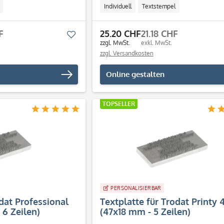
Individuell
Textstempel
F
25.20 CHF
21.18 CHF
Merken
zzgl. MwSt.
exkl. MwSt.
zzgl. Versandkosten
Online gestalten
TOPSELLER
PERSONALISIERBAR
odat Professional
Textplatte für Trodat Printy 
6 Zeilen)
(47x18 mm - 5 Zeilen)