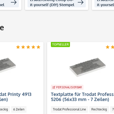
pel
it-yourself (DIY) Stempel
it-yourse
e
TOPSELLER
PERSONALISIERBAR
dat Printy 4913
Textplatte für Trodat Profess
len)
5206 (56x33 mm - 7 Zeilen)
teckig
6 Zeilen
Trodat Professional Line
Rechteckig
7