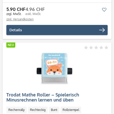
5.90 CHF
4.96 CHF
Mer
zzgl. MwSt.
exkl. MwSt.
zzgl. Versandkosten
Details
NEU
Trodat Mathe Roller – Spielerisch
Minusrechnen lernen und üben
Rechenrally
Rechteckig
Bunt
Rollstempel