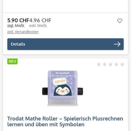
5.90 CHF
4.96 CHF
Mer
zzgl. MwSt.
exkl. MwSt.
zzgl. Versandkosten
Details
NEU
Trodat Mathe Roller – Spielerisch Plusrechnen
lernen und üben mit Symbolen