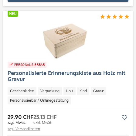
NEU
PERSONALISIERBAR
Personalisierte Erinnerungskiste aus Holz mit
Gravur
Geschenkidee
Verpackung
Holz
Kind
Gravur
Personalisierbar / Onlinegestaltung
29.90 CHF
25.13 CHF
Mer
zzgl. MwSt.
exkl. MwSt.
zzgl. Versandkosten