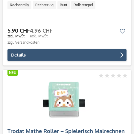
Rechenrally
Rechteckig
Bunt
Rollstempel
5.90 CHF
4.96 CHF
Mer
zzgl. MwSt.
exkl. MwSt.
zzgl. Versandkosten
Details
NEU
Trodat Mathe Roller – Spielerisch Malrechnen