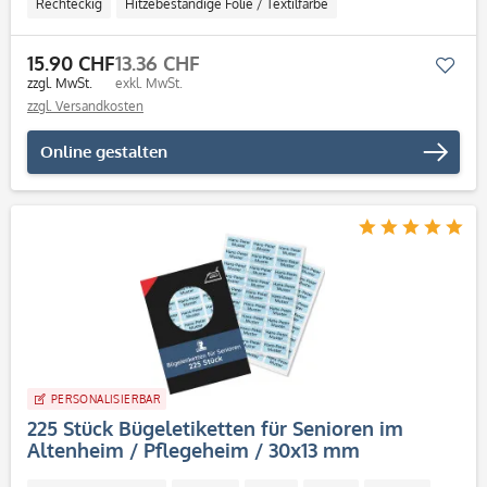
Rechteckig
Hitzebeständige Folie / Textilfarbe
15.90 CHF
13.36 CHF
Mer
zzgl. MwSt.
exkl. MwSt.
zzgl. Versandkosten
Online gestalten
PERSONALISIERBAR
225 Stück Bügeletiketten für Senioren im
Altenheim / Pflegeheim / 30x13 mm