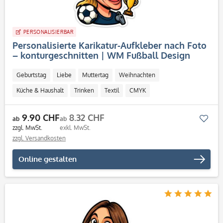
PERSONALISIERBAR
Personalisierte Karikatur-Aufkleber nach Foto
– konturgeschnitten | WM Fußball Design
Geburtstag
Liebe
Muttertag
Weihnachten
Küche & Haushalt
Trinken
Textil
CMYK
Personalisierbar / Onlinegestaltung
9.90 CHF
8.32 CHF
Mer
ab
ab
zzgl. MwSt.
exkl. MwSt.
zzgl. Versandkosten
Online gestalten