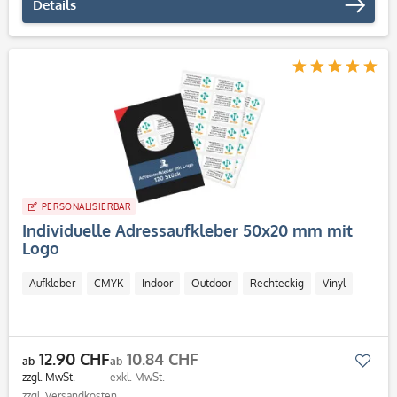
Details
PERSONALISIERBAR
Individuelle Adressaufkleber 50x20 mm mit
Logo
Aufkleber
CMYK
Indoor
Outdoor
Rechteckig
Vinyl
12.90 CHF
10.84 CHF
Mer
ab
ab
zzgl. MwSt.
exkl. MwSt.
zzgl. Versandkosten