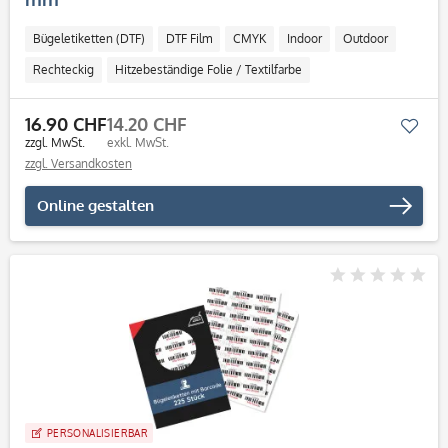
Bügeletiketten (DTF)
DTF Film
CMYK
Indoor
Outdoor
Rechteckig
Hitzebeständige Folie / Textilfarbe
16.90 CHF
14.20 CHF
Mer
zzgl. MwSt.
exkl. MwSt.
zzgl. Versandkosten
Online gestalten
PERSONALISIERBAR