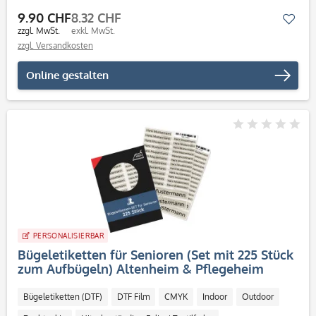
9.90 CHF
8.32 CHF
Mer
zzgl. MwSt.
exkl. MwSt.
zzgl. Versandkosten
Online gestalten
PERSONALISIERBAR
Bügeletiketten für Senioren (Set mit 225 Stück
zum Aufbügeln) Altenheim & Pflegeheim
Bügeletiketten (DTF)
DTF Film
CMYK
Indoor
Outdoor