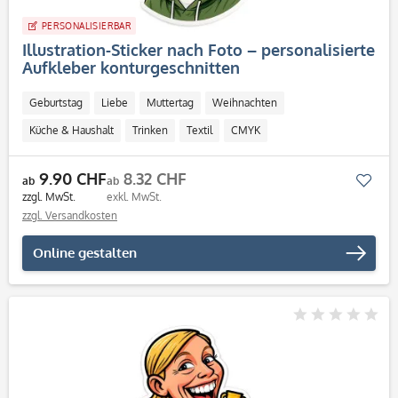
PERSONALISIERBAR
Illustration-Sticker nach Foto – personalisierte
Aufkleber konturgeschnitten
Geburtstag
Liebe
Muttertag
Weihnachten
Küche & Haushalt
Trinken
Textil
CMYK
Personalisierbar / Onlinegestaltung
9.90 CHF
8.32 CHF
Mer
ab
ab
zzgl. MwSt.
exkl. MwSt.
zzgl. Versandkosten
Online gestalten