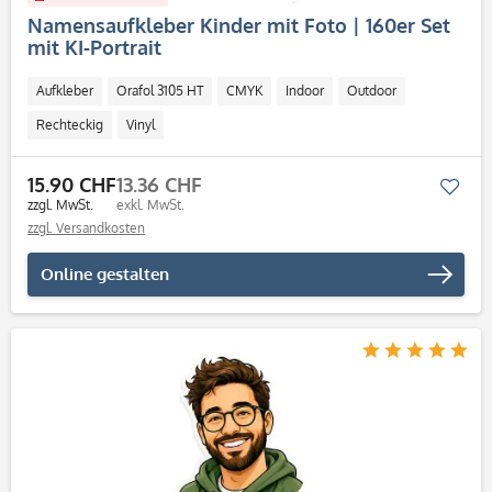
Namensaufkleber Kinder mit Foto | 160er Set
mit KI-Portrait
Aufkleber
Orafol 3105 HT
CMYK
Indoor
Outdoor
Rechteckig
Vinyl
15.90 CHF
13.36 CHF
Mer
zzgl. MwSt.
exkl. MwSt.
zzgl. Versandkosten
Online gestalten