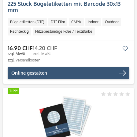
225 Stück Bügeletiketten mit Barcode 30x13
mm
Bügeletiketten (DTF)
DTF Film
CMYK
Indoor
Outdoor
Rechteckig
Hitzebeständige Folie / Textilfarbe
16.90 CHF
14.20 CHF
Mer
zzgl. MwSt.
exkl. MwSt.
zzgl. Versandkosten
Online gestalten
TIPP!