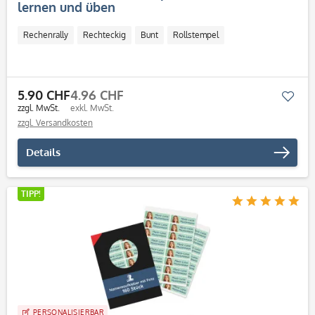
lernen und üben
Rechenrally
Rechteckig
Bunt
Rollstempel
5.90 CHF
4.96 CHF
Mer
zzgl. MwSt.
exkl. MwSt.
zzgl. Versandkosten
Details
TIPP!
PERSONALISIERBAR