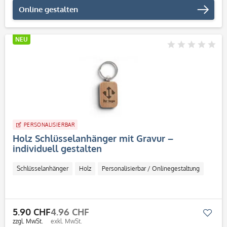
Online gestalten
NEU
PERSONALISIERBAR
Holz Schlüsselanhänger mit Gravur –
individuell gestalten
Schlüsselanhänger
Holz
Personalisierbar / Onlinegestaltung
5.90 CHF
4.96 CHF
Mer
zzgl. MwSt.
exkl. MwSt.