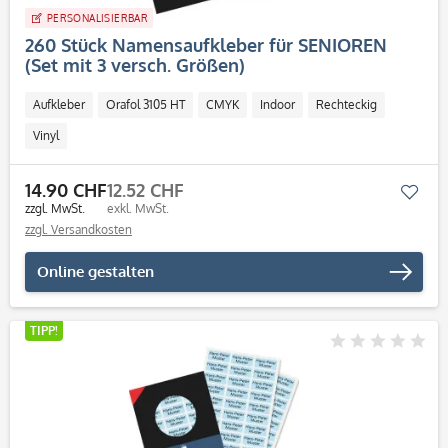
PERSONALISIERBAR
260 Stück Namensaufkleber für SENIOREN
(Set mit 3 versch. Größen)
Aufkleber
Orafol 3105 HT
CMYK
Indoor
Rechteckig
Vinyl
14.90 CHF
12.52 CHF
Mer
zzgl. MwSt.
exkl. MwSt.
zzgl. Versandkosten
Online gestalten
TIPP!