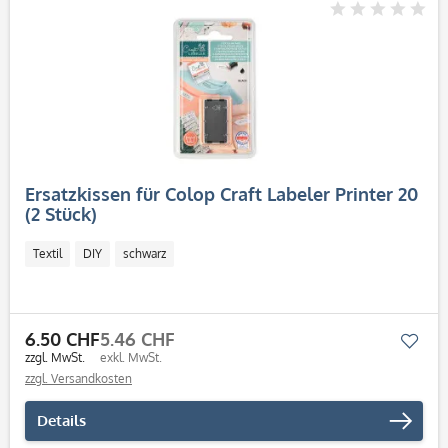
Ersatzkissen für Colop Craft Labeler Printer 20
(2 Stück)
Textil
DIY
schwarz
6.50 CHF
5.46 CHF
Mer
zzgl. MwSt.
exkl. MwSt.
zzgl. Versandkosten
Details