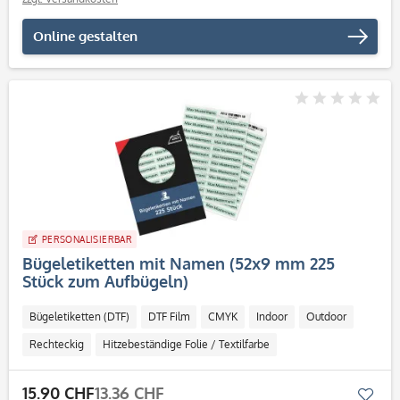
Online gestalten
PERSONALISIERBAR
Bügeletiketten mit Namen (52x9 mm 225
Stück zum Aufbügeln)
Bügeletiketten (DTF)
DTF Film
CMYK
Indoor
Outdoor
Rechteckig
Hitzebeständige Folie / Textilfarbe
15.90 CHF
13.36 CHF
Mer