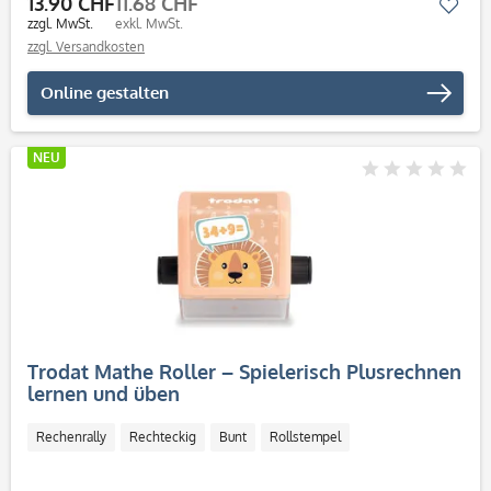
13.90 CHF
11.68 CHF
Mer
zzgl. MwSt.
exkl. MwSt.
zzgl. Versandkosten
Online gestalten
NEU
Trodat Mathe Roller – Spielerisch Plusrechnen
lernen und üben
Rechenrally
Rechteckig
Bunt
Rollstempel