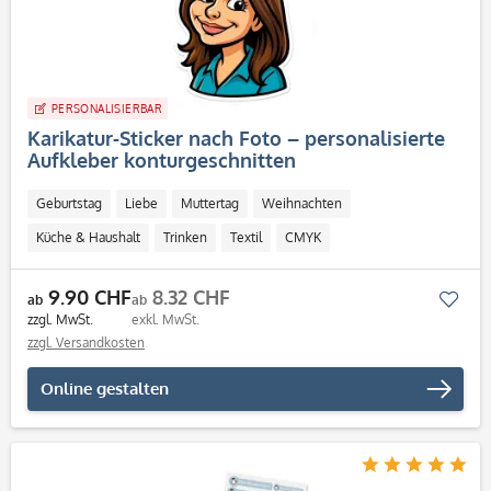
PERSONALISIERBAR
Karikatur-Sticker nach Foto – personalisierte
Aufkleber konturgeschnitten
Geburtstag
Liebe
Muttertag
Weihnachten
Küche & Haushalt
Trinken
Textil
CMYK
Personalisierbar / Onlinegestaltung
9.90 CHF
8.32 CHF
Mer
ab
ab
zzgl. MwSt.
exkl. MwSt.
zzgl. Versandkosten
Online gestalten