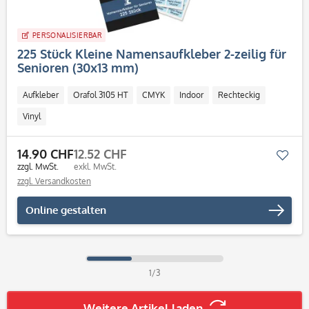
PERSONALISIERBAR
225 Stück Kleine Namensaufkleber 2-zeilig für
Senioren (30x13 mm)
Aufkleber
Orafol 3105 HT
CMYK
Indoor
Rechteckig
Vinyl
14.90 CHF
12.52 CHF
Mer
zzgl. MwSt.
exkl. MwSt.
zzgl. Versandkosten
Online gestalten
1/3
Weitere Artikel laden