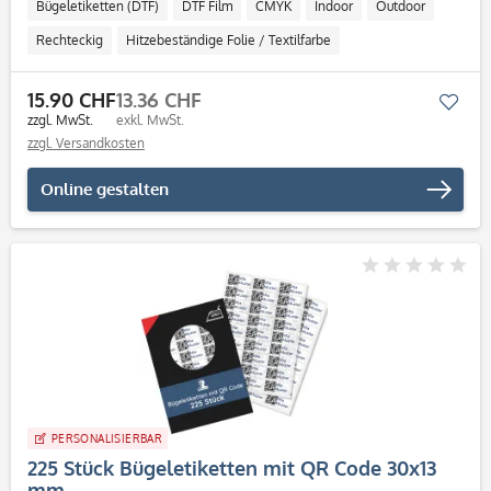
Bügeletiketten (DTF)
DTF Film
CMYK
Indoor
Outdoor
Rechteckig
Hitzebeständige Folie / Textilfarbe
15.90 CHF
13.36 CHF
Mer
zzgl. MwSt.
exkl. MwSt.
zzgl. Versandkosten
Online gestalten
PERSONALISIERBAR
225 Stück Bügeletiketten mit QR Code 30x13
mm