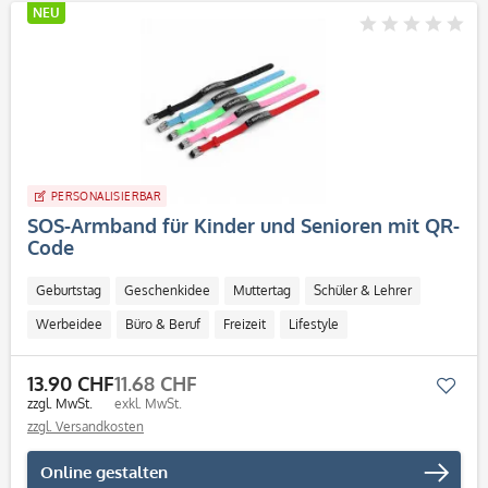
NEU
PERSONALISIERBAR
SOS-Armband für Kinder und Senioren mit QR-
Code
Geburtstag
Geschenkidee
Muttertag
Schüler & Lehrer
Werbeidee
Büro & Beruf
Freizeit
Lifestyle
Personalisierbar / Onlinegestaltung
13.90 CHF
11.68 CHF
Mer
zzgl. MwSt.
exkl. MwSt.
zzgl. Versandkosten
Online gestalten