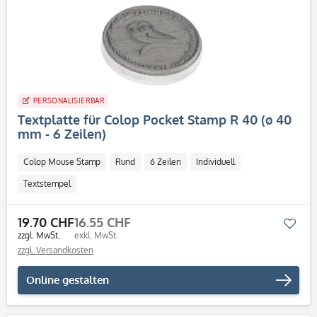
PERSONALISIERBAR
Textplatte für Colop Pocket Stamp R 40 (ø 40
mm - 6 Zeilen)
Colop Mouse Stamp
Rund
6 Zeilen
Individuell
Textstempel
19.70 CHF
16.55 CHF
Mer
zzgl. MwSt.
exkl. MwSt.
zzgl. Versandkosten
Online gestalten