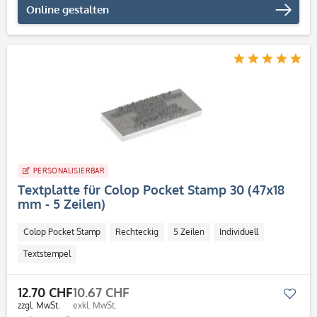
Online gestalten
PERSONALISIERBAR
Textplatte für Colop Pocket Stamp 30 (47x18
mm - 5 Zeilen)
Colop Pocket Stamp
Rechteckig
5 Zeilen
Individuell
Textstempel
12.70 CHF
10.67 CHF
Mer
zzgl. MwSt.
exkl. MwSt.