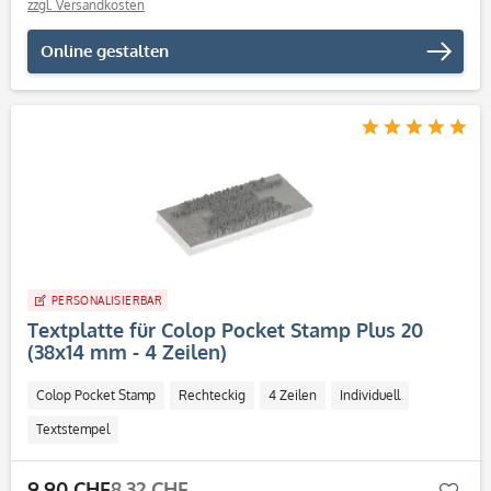
zzgl. Versandkosten
Online gestalten
PERSONALISIERBAR
Textplatte für Colop Pocket Stamp Plus 20
(38x14 mm - 4 Zeilen)
Colop Pocket Stamp
Rechteckig
4 Zeilen
Individuell
Textstempel
9.90 CHF
8.32 CHF
Mer