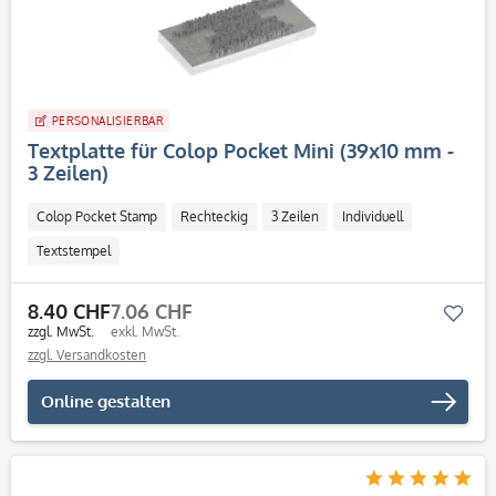
PERSONALISIERBAR
Textplatte für Colop Pocket Mini (39x10 mm -
3 Zeilen)
Colop Pocket Stamp
Rechteckig
3 Zeilen
Individuell
Textstempel
8.40 CHF
7.06 CHF
Mer
zzgl. MwSt.
exkl. MwSt.
zzgl. Versandkosten
Online gestalten