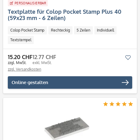
PERSONALISIERBAR
Textplatte für Colop Pocket Stamp Plus 40
(59x23 mm - 6 Zeilen)
Colop Pocket Stamp
Rechteckig
5 Zeilen
Individuell
Textstempel
15.20 CHF
12.77 CHF
Mer
zzgl. MwSt.
exkl. MwSt.
zzgl. Versandkosten
Online gestalten