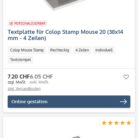
PERSONALISIERBAR
Textplatte für Colop Stamp Mouse 20 (38x14
mm - 4 Zeilen)
Colop Mouse Stamp
Rechteckig
4 Zeilen
Individuell
Textstempel
7.20 CHF
6.05 CHF
Mer
zzgl. MwSt.
exkl. MwSt.
zzgl. Versandkosten
Online gestalten