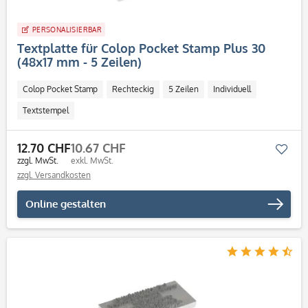
PERSONALISIERBAR
Textplatte für Colop Pocket Stamp Plus 30
(48x17 mm - 5 Zeilen)
Colop Pocket Stamp
Rechteckig
5 Zeilen
Individuell
Textstempel
12.70 CHF
10.67 CHF
Mer
zzgl. MwSt.
exkl. MwSt.
zzgl. Versandkosten
Online gestalten