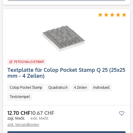
PERSONALISIERBAR
Textplatte für Colop Pocket Stamp Q 25 (25x25
mm - 4 Zeilen)
Colop Pocket Stamp
Quadratisch
4 Zeilen
Individuell
Textstempel
12.70 CHF
10.67 CHF
Mer
zzgl. MwSt.
exkl. MwSt.
zzgl. Versandkosten