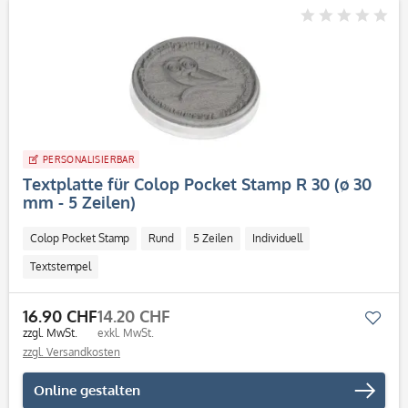
PERSONALISIERBAR
Textplatte für Colop Pocket Stamp R 30 (ø 30
mm - 5 Zeilen)
Colop Pocket Stamp
Rund
5 Zeilen
Individuell
Textstempel
16.90 CHF
14.20 CHF
Mer
zzgl. MwSt.
exkl. MwSt.
zzgl. Versandkosten
Online gestalten