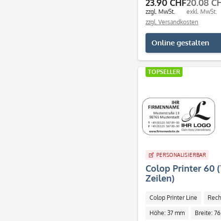
23.90 CHF
20.08 C
55
31
zzgl. MwSt.
exkl. MwSt.
56
zzgl. Versandkosten
33
59
35
Online gestalten
60
37
69
40
TOPSELLER
75
43
76
45
82
50
PERSONALISIERBAR
Colop Printer 60 
Zeilen)
Colop Printer Line
Rech
Höhe: 37 mm
Breite: 7