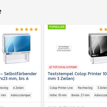
e
TOPSELLER
PERSONALISIERBAR
 – Selbstfärbender
Textstempel Colop Printer 10
x23 mm, bis 6
mm 3 Zeilen)
teckig
6 Zeilen
Colop Printer Line
Rechteckig
3 Zeile
59 mm
Adressstempel
Höhe: 10 mm
Breite: 27 mm
Adressst
Individuell