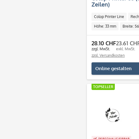
Zeilen)
Colop Printer Line
Rech
Höhe: 33 mm
Breite: 5
Individuell
28.10 CHF
23.61 CH
zzgl. MwSt.
exkl. MwSt.
zzgl. Versandkosten
Online gestalten
TOPSELLER