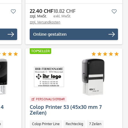
Individuell
22.40 CHF
18.82 CHF
Merken
Merk
zzgl. MwSt.
exkl. MwSt.
zzgl. Versandkosten
Online gestalten
TOPSELLER
PERSONALISIERBAR
 4
Colop Printer 53 (45x30 mm 7
Zeilen)
n
Colop Printer Line
Rechteckig
7 Zeilen