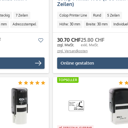
Zeilen)
teckig
7 Zeilen
Colop Printer Line
Rund
5 Zeilen
6 mm
Adressstempel
Höhe: 30 mm
Breite: 30 mm
Individuel
F
30.70 CHF
25.80 CHF
Merken
zzgl. MwSt.
exkl. MwSt.
zzgl. Versandkosten
Online gestalten
TOPSELLER