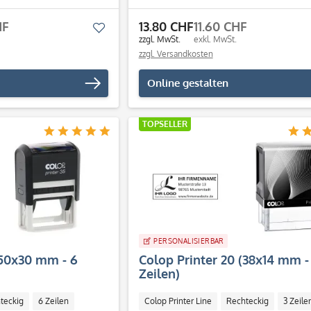
HF
13.80 CHF
11.60 CHF
Merken
zzgl. MwSt.
exkl. MwSt.
zzgl. Versandkosten
Online gestalten
TOPSELLER
PERSONALISIERBAR
(50x30 mm - 6
Colop Printer 20 (38x14 mm -
Zeilen)
teckig
6 Zeilen
Colop Printer Line
Rechteckig
3 Zeile