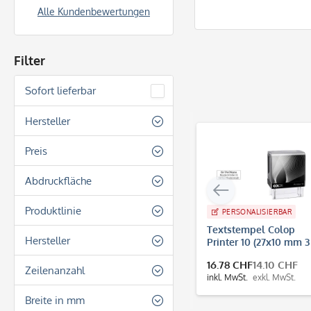
Alle Kundenbewertungen
Filter
Sofort lieferbar
Hersteller
Colop
Preis
Abdruckfläche
von
12.70 CHF
bis
46.10 CHF
Oval
Produktlinie
PERSONALISIERBAR
Quadratisch
Textstempel Colop
Colop Printer Line
Hersteller
Printer 10 (27x10 mm 3
Rechteckig
Zeilen)
16.78 CHF
14.10 CHF
Colop
Zeilenanzahl
Rund
inkl. MwSt.
exkl. MwSt.
2 Zeilen
Breite in mm