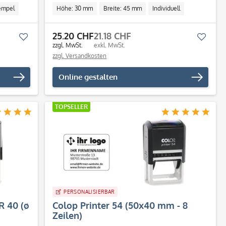
empel
Höhe: 30 mm
Breite: 45 mm
Individuell
25.20 CHF
21.18 CHF
Merken
Merk
zzgl. MwSt.
exkl. MwSt.
zzgl. Versandkosten
Online gestalten
TOPSELLER
PERSONALISIERBAR
R 40 (ø
Colop Printer 54 (50x40 mm - 8
Zeilen)