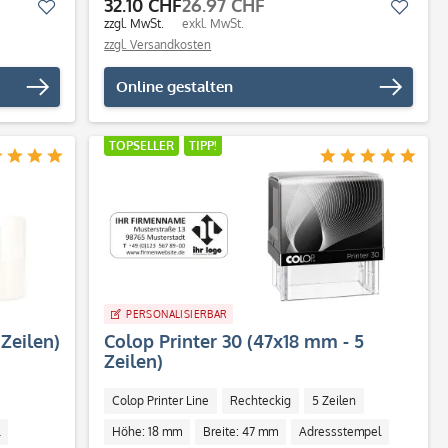
32.10 CHF
26.97 CHF
Merken
Merk
zzgl. MwSt.
exkl. MwSt.
zzgl. Versandkosten
Online gestalten
TOPSELLER
TIPP!
PERSONALISIERBAR
 Zeilen)
Colop Printer 30 (47x18 mm - 5
Zeilen)
Colop Printer Line
Rechteckig
5 Zeilen
Höhe: 18 mm
Breite: 47 mm
Adressstempel