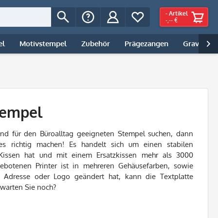
-
Artikel
-,-- €
el
Motivstempel
Zubehör
Prägezangen
Gravur | 

tempel
nd für den Büroalltag geeigneten Stempel suchen, dann
es richtig machen! Es handelt sich um einen stabilen
s Kissen hat und mit einem Ersatzkissen mehr als 3000
ebotenen Printer ist in mehreren Gehäusefarben, sowie
e Adresse oder Logo geändert hat, kann die Textplatte
 warten Sie noch?