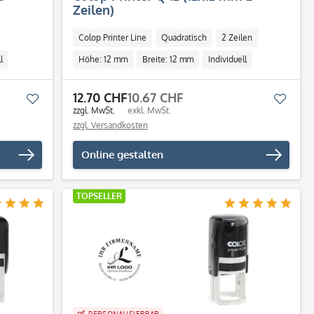
Zeilen)
Colop Printer Line
Quadratisch
2 Zeilen
l
Höhe: 12 mm
Breite: 12 mm
Individuell
12.70 CHF
10.67 CHF
Merken
Merk
zzgl. MwSt.
exkl. MwSt.
zzgl. Versandkosten
Online gestalten
TOPSELLER