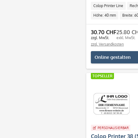
Colop Printer Line
Rech
Höhe: 40 mm
Breite: 
30.70 CHF
25.80 C
zzgl. MwSt.
exkl. MwSt.
zzgl. Versandkosten
Online gestalten
TOPSELLER
PERSONALISIERBAR
Colop Printer 38 