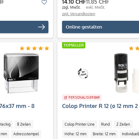
HF
14.10 CHF
11.85 CHF
Merken
zzgl. MwSt.
exkl. MwSt.
zzgl. Versandkosten
Online gestalten
TOPSELLER
PERSONALISIERBAR
(76x37 mm - 8
Colop Printer R 12 (ø 12 mm 2
teckig
8 Zeilen
Colop Printer Line
Rund
2 Zeilen
6 mm
Adressstempel
Höhe: 12 mm
Breite: 12 mm
Individuell