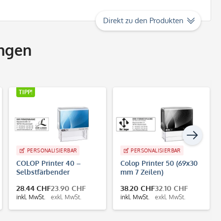
Direkt zu den Produkten
ngen
TIPP!
PERSONALISIERBAR
PERSONALISIERBAR
COLOP Printer 40 –
Colop Printer 50 (69x30
Selbstfärbender
mm 7 Zeilen)
Firmenstempel 59x23
28.44 CHF
23.90 CHF
38.20 CHF
32.10 CHF
mm, bis 6 Zeilen
inkl. MwSt.
exkl. MwSt.
inkl. MwSt.
exkl. MwSt.