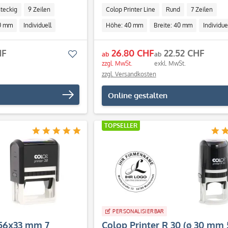
teckig
9 Zeilen
Colop Printer Line
Rund
7 Zeilen
60 mm
Individuell
Höhe: 40 mm
Breite: 40 mm
Individue
HF
26.80 CHF
22.52 CHF
Merken
ab
ab
zzgl. MwSt.
exkl. MwSt.
zzgl. Versandkosten
Online gestalten
TOPSELLER
PERSONALISIERBAR
(56x33 mm 7
Colop Printer R 30 (ø 30 mm 