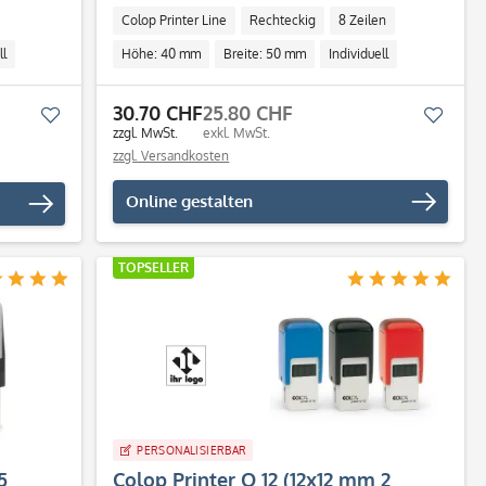
Colop Printer Line
Rechteckig
8 Zeilen
ll
Höhe: 40 mm
Breite: 50 mm
Individuell
30.70 CHF
25.80 CHF
Merken
Merk
zzgl. MwSt.
exkl. MwSt.
zzgl. Versandkosten
Online gestalten
TOPSELLER
PERSONALISIERBAR
5
Colop Printer Q 12 (12x12 mm 2