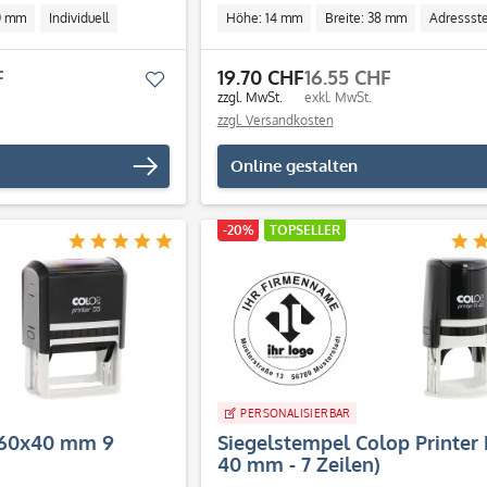
50 mm
Individuell
Höhe: 14 mm
Breite: 38 mm
Adressst
Individuell
F
19.70 CHF
16.55 CHF
Merken
zzgl. MwSt.
exkl. MwSt.
zzgl. Versandkosten
Online gestalten
-20%
TOPSELLER
PERSONALISIERBAR
 (60x40 mm 9
Siegelstempel Colop Printer 
40 mm - 7 Zeilen)