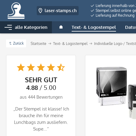
Lieferung innerhalb von
laser-stamps.ch
Stempel selbst online ge
Lieferung auf Rechnung
alle Kategorien
Text- & Logostempel
Datu
Zurück
Startseite
Text- & Logostempel
Individuelle Logo-/ Text
SEHR GUT
4.88
/ 5.00
aus 444 Bewertungen
„Der Stempel ist klasse! Ich
brauche ihn für meine
Lunchbags zum ausliefern.
Supe...“