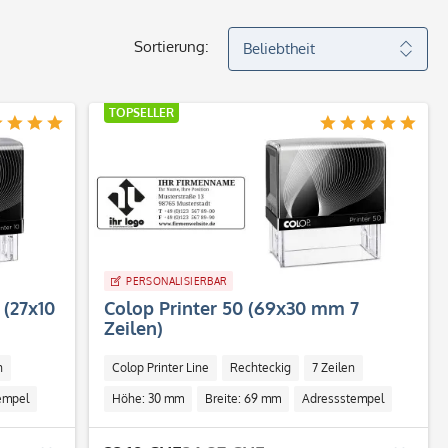
Sortierung:
TOPSELLER
PERSONALISIERBAR
 (27x10
Colop Printer 50 (69x30 mm 7
Zeilen)
n
Colop Printer Line
Rechteckig
7 Zeilen
empel
Höhe: 30 mm
Breite: 69 mm
Adressstempel
Individuell