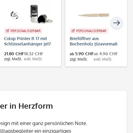
PERSONALISIERBAR
PERSONALISIERBAR
Colop Printer R 17 mit
Brieföffner aus
Schlüsselanhänger (ø17
Buchenholz (Gravurmaß
mm 3 Zeilen)
65x15 mm)
21.80 CHF
18.32 CHF
5.90 CHF
4.96 CHF
ab
ab
zzgl. MwSt.
exkl. MwSt.
zzgl. MwSt.
exkl. MwSt.
er in Herzform
esign mit einer ganz persönlichen Note.
ltagsbegleiter ein einzigartiges