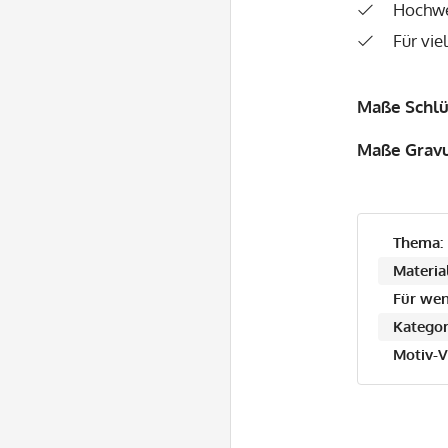
Hochwe
Für vie
Maße Schlü
Maße Gravu
Thema:
Material
Für wen
Kategor
Motiv-V