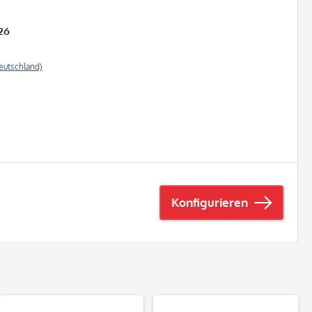
26
eutschland)
Konfigurieren