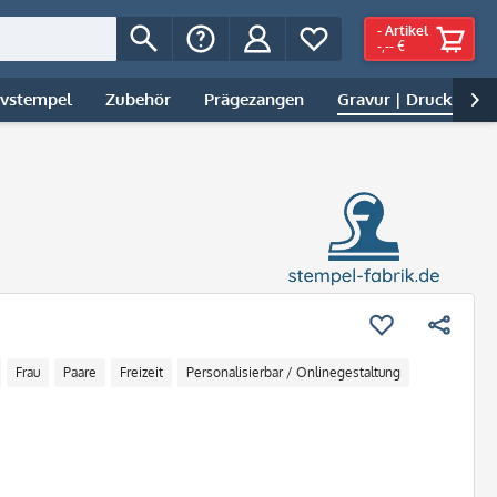
-
Artikel
-,-- €
ivstempel
Zubehör
Prägezangen
Gravur | Druck

Frau
Paare
Freizeit
Personalisierbar / Onlinegestaltung