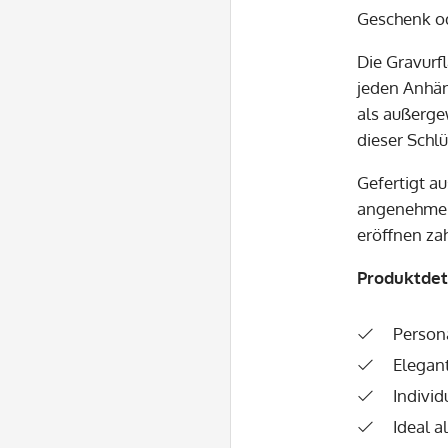
Geschenk od
Die Gravurf
jeden Anhän
als außerge
dieser Schl
Gefertigt a
angenehme H
eröffnen zah
Produktdeta
Persona
Elegan
Indivi
Ideal 