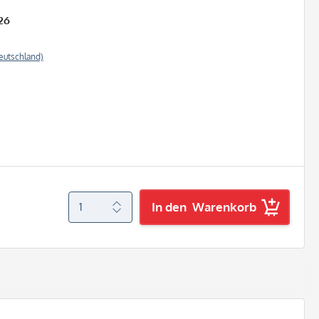
26
eutschland)
In den
Warenkorb