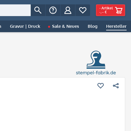
-
Artikel
-,-- €
n
Gravur | Druck
Sale & Neues
Blog
Hersteller