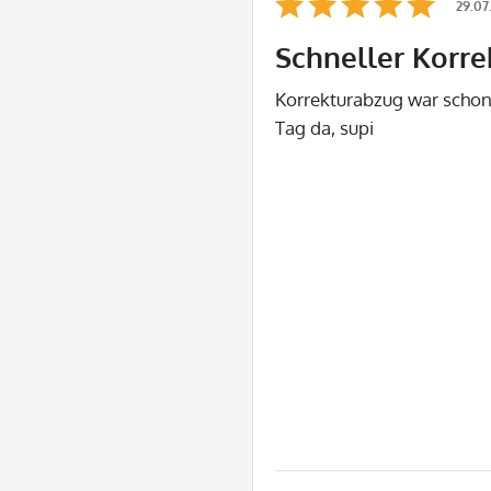
29.07
Schneller Korr
Korrekturabzug war scho
Tag da, supi