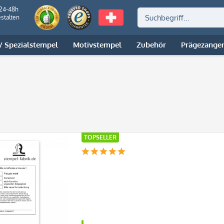
 24-48h
stalten
 Spezialstempel
Motivstempel
Zubehör
Prägezange
TOPSELLER