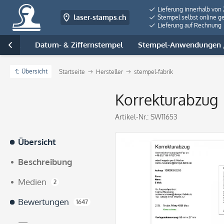
Lieferung innerhalb von
laser-stamps.ch
Stempel selbst online ge
Lieferung auf Rechnung
tempel
Datum- & Ziffernstempel
Stempel-Anwendungen /

Übersicht
Startseite
Hersteller
stempel-fabrik
Korrekturabzug
Artikel-Nr.:
SW11653
Übersicht
Beschreibung
Medien
2
Bewertungen
1647
—