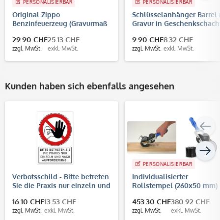
PERSONALISIERBAR
PERSONALISIERBAR
Original Zippo
Schlüsselanhänger Barrel 
Benzinfeuerzeug (Gravurmaß
Gravur in Geschenkschach
32x32 mm)
29.90 CHF
25.13 CHF
9.90 CHF
8.32 CHF
zzgl. MwSt.
exkl. MwSt.
zzgl. MwSt.
exkl. MwSt.
Kunden haben sich ebenfalls angesehen
PERSONALISIERBAR
Verbotsschild - Bitte betreten
Individualisierter
Sie die Praxis nur einzeln und
Rollstempel (260x50 mm)
nach Aufforderung!
16.10 CHF
13.53 CHF
453.30 CHF
380.92 CHF
(200x300x4 mm)
zzgl. MwSt.
exkl. MwSt.
zzgl. MwSt.
exkl. MwSt.