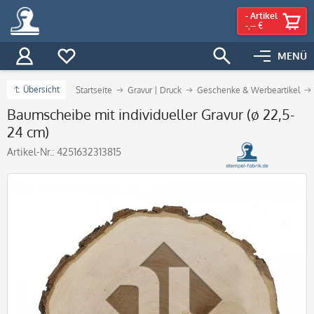
-
Artikel
-,-- €
MENÜ
Übersicht
Startseite
Gravur | Druck
Geschenke & Werbeartikel
Baumscheibe mit individueller Gravur (ø 22,5-
24 cm)
Artikel-Nr.:
4251632313815