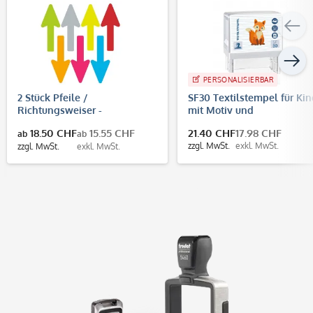
PERSONALISIERBAR
2 Stück Pfeile /
SF30 Textilstempel für Kin
Richtungsweiser -
mit Motiv und
Fußbodenaufkleber
Personalisierung (47 x 18
18.50 CHF
15.55 CHF
21.40 CHF
17.98 CHF
ab
ab
(Pfeilgröße 400x160 mm)
zzgl. MwSt.
exkl. MwSt.
zzgl. MwSt.
exkl. MwSt.