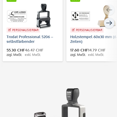
PERSONALISIERBAR
PERSONALISIERBAR
Trodat Professional 5206 –
Holzstempel 60x30 mm (6
selbstfärbender
Zeilen)
Text-/Logostempel, 56x33
55.30 CHF
46.47 CHF
17.60 CHF
14.79 CHF
mm, 7 Zeilen
zzgl. MwSt.
exkl. MwSt.
zzgl. MwSt.
exkl. MwSt.