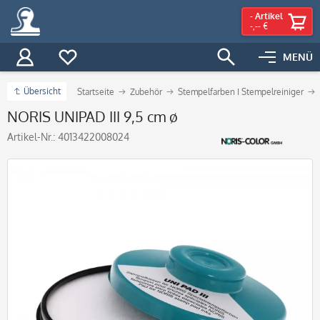
-
Artikel
-,-- €
MENÜ
Übersicht
Startseite
Zubehör
Stempelfarben I Stempelreiniger
NORIS UNIPAD III 9,5 cm ø
Artikel-Nr.:
4013422008024