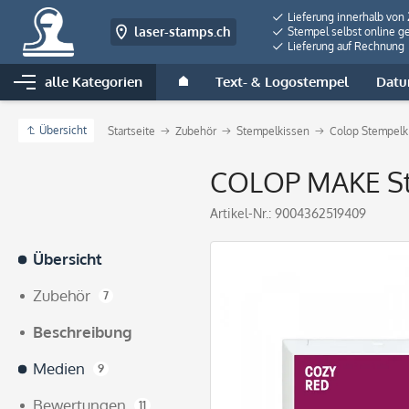
Lieferung innerhalb von
laser-stamps.ch
Stempel selbst online ge
Lieferung auf Rechnung
alle Kategorien
Text- & Logostempel
Datu
Übersicht
Startseite
Zubehör
Stempelkissen
Colop Stempelk
COLOP MAKE Ste
Artikel-Nr.:
9004362519409
Übersicht
Zubehör
7
Beschreibung
Medien
9
Bewertungen
11