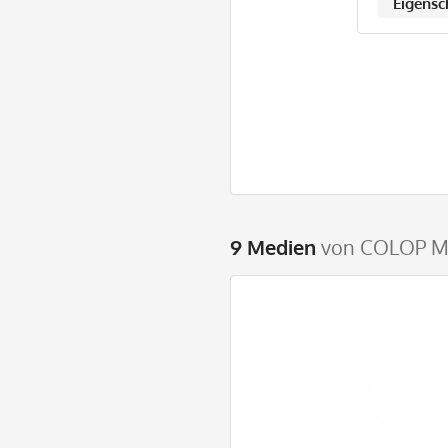
Eigensc
9 Medien
von COLOP MA