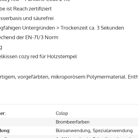
be ist Reach zertifiziert
sserbasis und säurefrei
ugfähigen Untergründen > Trockenzeit ca. 3 Sekunden
echend der EN-71/3 Norm
g
lkissen cozy red für Holzstempel
tigem, vorgefärbten, mikroporösem Polymermaterial. Ent
er:
Colop
Brombeerfarben
ung:
Büroanwendung, Spezialanwendung