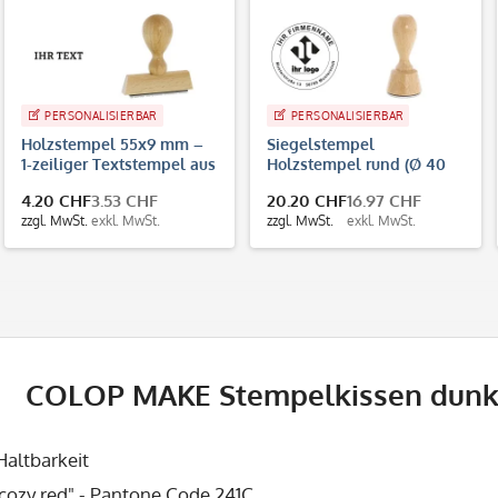
PERSONALISIERBAR
PERSONALISIERBAR
Holzstempel 55x9 mm –
Siegelstempel
1-zeiliger Textstempel aus
Holzstempel rund (Ø 40
Buchenholz
mm - 8 Zeilen)
4.20 CHF
3.53 CHF
20.20 CHF
16.97 CHF
zzgl. MwSt.
exkl. MwSt.
zzgl. MwSt.
exkl. MwSt.
COLOP MAKE Stempelkissen dunkel
Haltbarkeit
"cozy red" - Pantone Code
241C