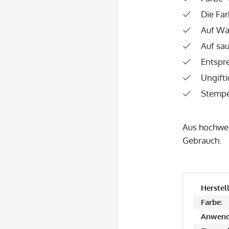
Die Far
Auf Wa
Auf sa
Entspr
Ungifti
Stempe
Aus hochwer
Gebrauch.
Herstell
Farbe:
Anwend