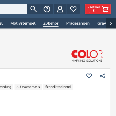
-
Artikel
-,-- €
el
Motivstempel
Zubehör
Prägezangen
Gravur | 

wendung
Auf Wasserbasis
Schnell trocknend