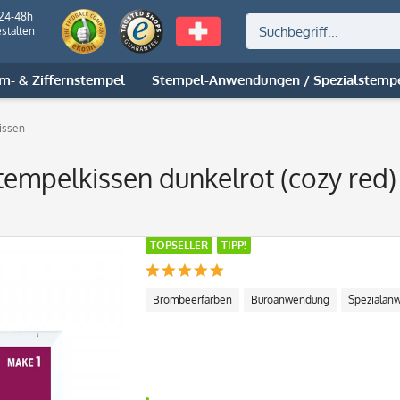
 24-48h
stalten
m- & Ziffernstempel
Stempel-Anwendungen / Spezialstemp
issen
mpelkissen dunkelrot (cozy red)
TOPSELLER
TIPP!
Brombeerfarben
Büroanwendung
Spezialan