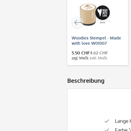
Woodies Stempel - Made
with love W01007
5.50 CHF
4.62 CHF
zzgl. MwSt.
exkl. MwSt.
Beschreibung
Lange 
Farbe 