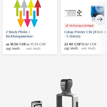
PERSONALISIERBAR
2 Stück Pfeile /
Colop Printer C30 (47x18 
Richtungsweiser -
- 5 Zeilen)
Fußbodenaufkleber
18.50 CHF
15.55 CHF
22.40 CHF
18.82 CHF
ab
ab
(Pfeilgröße 400x160 mm)
zzgl. MwSt.
exkl. MwSt.
zzgl. MwSt.
exkl. MwSt.