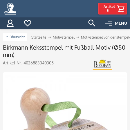
-
Artikel
-,-- €
MENÜ
Übersicht
Startseite
Motivstempel
Motivstempel von der stempel-
Birkmann Keksstempel mit Fußball Motiv (Ø50
mm)
Artikel-Nr.:
4026883340305